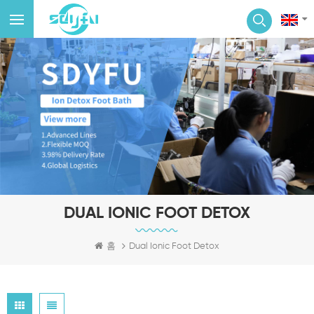
DUAL IONIC FOOT DETOX
홈
Dual Ionic Foot Detox