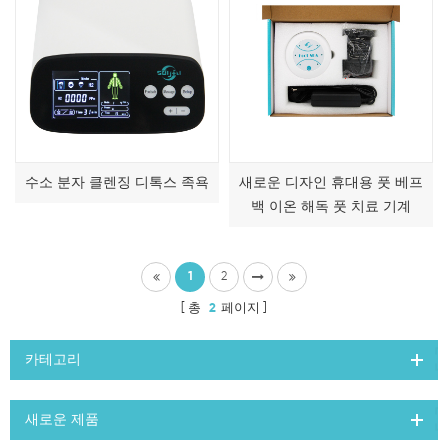
수소 분자 클렌징 디톡스 족욕
새로운 디자인 휴대용 풋 베프
백 이온 해독 풋 치료 기계
1
2
총
2
페이지
카테고리
새로운 제품